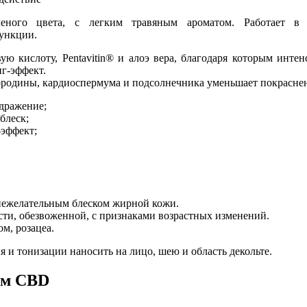
ого цвета, с легким травяным ароматом. Работает в н
функции.
ю кислоту, Pentavitin® и алоэ вера, благодаря которым интен
г-эффект.
ородины, кардиоспермума и подсолнечника уменьшает покраснен
здражение;
блеск;
-эффект;
 нежелательным блеском жирной кожи.
сти, обезвоженной, с признаками возрастных изменений.
м, розацеа.
я и тонизации наносить на лицо, шею и область декольте.
ом CBD