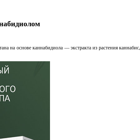
ннабидиолом
тана на основе каннабидиола — экстракта из растения каннаби