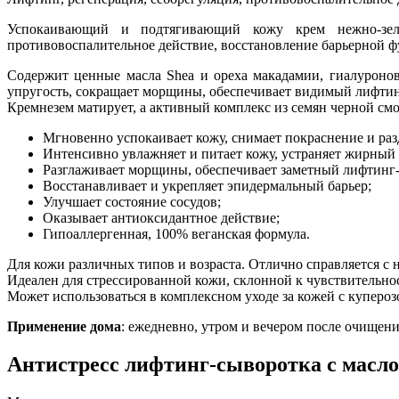
Успокаивающий и подтягивающий кожу крем нежно-зелен
противовоспалительное действие, восстановление барьерной 
Содержит ценные масла Shea и ореха макадамии, гиалуронову
упругость, сокращает морщины, обеспечивает видимый лифтин
Кремнезем матирует, а активный комплекс из семян черной см
Мгновенно успокаивает кожу, снимает покраснение и ра
Интенсивно увлажняет и питает кожу, устраняет жирный 
Разглаживает морщины, обеспечивает заметный лифтинг
Восстанавливает и укрепляет эпидермальный барьер;
Улучшает состояние сосудов;
Оказывает антиоксидантное действие;
Гипоаллергенная, 100% веганская формула.
Для кожи различных типов и возраста. Отлично справляется с
Идеален для стрессированной кожи, склонной к чувствительно
Может использоваться в комплексном уходе за кожей с куперозо
Применение дома
: ежедневно, утром и вечером после очищени
Антистресс лифтинг-сыворотка с масл