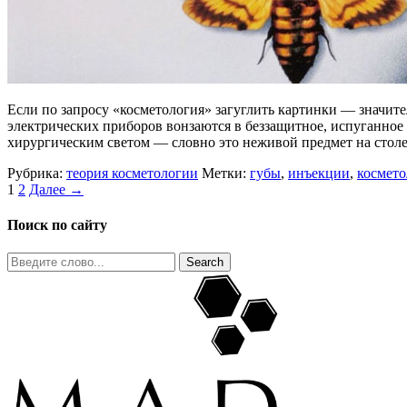
Если по запросу «косметология» загуглить картинки — значит
электрических приборов вонзаются в беззащитное, испуганное
хирургическим светом — словно это неживой предмет на столе
Рубрика:
теория косметологии
Метки:
губы
,
инъекции
,
космето
1
2
Далее →
Поиск по сайту