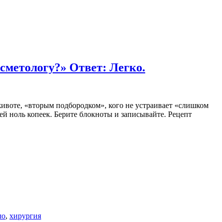
осметологу?» Ответ: Легко.
животе, «вторым подбородком», кого не устраивает «слишком
лей ноль копеек. Берите блокноты и записывайте. Рецепт
ло
,
хирургия