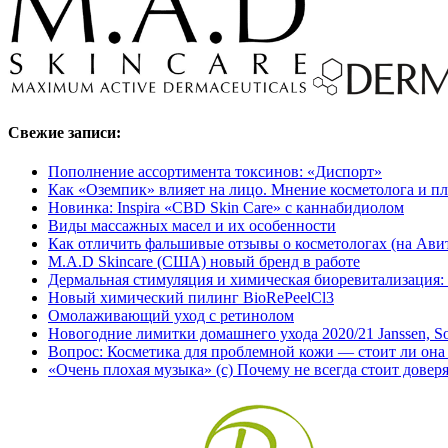
Свежие записи:
Пополнение ассортимента токсинов: «Диспорт»
Как «Оземпик» влияет на лицо. Мнение косметолога и пл
Новинка: Inspira «CBD Skin Care» с каннабидиолом
Виды массажных масел и их особенности
Как отличить фальшивые отзывы о косметологах (на Авито
M.A.D Skincare (США) новый бренд в работе
Дермальная стимуляция и химическая биоревитализация
Новый химический пилинг BioRePeelCl3
Омолаживающий уход с ретинолом
Новогодние лимитки домашнего ухода 2020/21 Janssen, So
Вопрос: Косметика для проблемной кожи — стоит ли она
«Очень плохая музыка» (с) Почему не всегда стоит довер