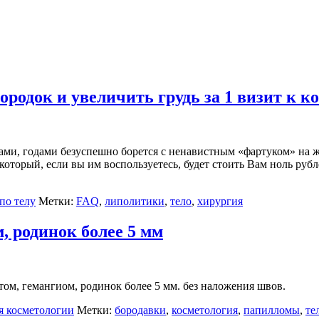
ородок и увеличить грудь за 1 визит к к
ками, годами безуспешно борется с ненавистным «фартуком» на 
 который, если вы им воспользуетесь, будет стоить Вам ноль руб
по телу
Метки:
FAQ
,
липолитики
,
тело
,
хирургия
, родинок более 5 мм
том, гемангиом, родинок более 5 мм. без наложения швов.
я косметологии
Метки:
бородавки
,
косметология
,
папилломы
,
те