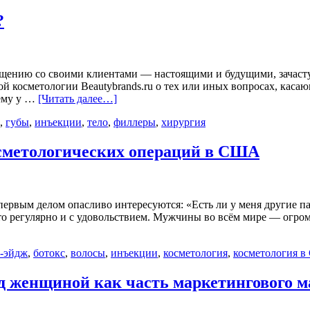
?
щению со своими клиентами — настоящими и будущими, зачастую
ой косметологии Beautybrands.ru о тех или иных вопросах, кас
чему у …
[Читать далее…]
,
губы
,
инъекции
,
тело
,
филлеры
,
хирургия
сметологических операций в США
 первым делом опасливо интересуются: «Есть ли у меня другие
это регулярно и с удовольствием. Мужчины во всём мире — огром
-эйдж
,
ботокс
,
волосы
,
инъекции
,
косметология
,
косметология 
д женщиной как часть маркетингового м