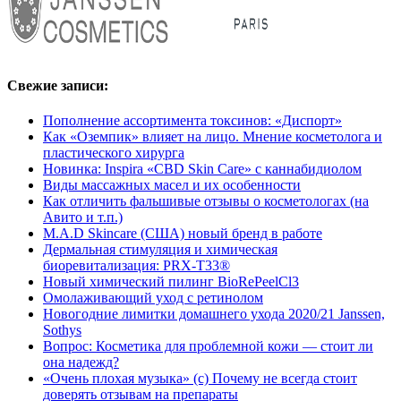
Свежие записи:
Пополнение ассортимента токсинов: «Диспорт»
Как «Оземпик» влияет на лицо. Мнение косметолога и
пластического хирурга
Новинка: Inspira «CBD Skin Care» с каннабидиолом
Виды массажных масел и их особенности
Как отличить фальшивые отзывы о косметологах (на
Авито и т.п.)
M.A.D Skincare (США) новый бренд в работе
Дермальная стимуляция и химическая
биоревитализация: PRX-T33®
Новый химический пилинг BioRePeelCl3
Омолаживающий уход с ретинолом
Новогодние лимитки домашнего ухода 2020/21 Janssen,
Sothys
Вопрос: Косметика для проблемной кожи — стоит ли
она надежд?
«Очень плохая музыка» (с) Почему не всегда стоит
доверять отзывам на препараты