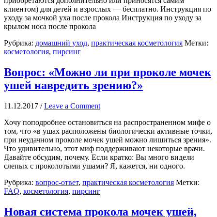
приобретаются дополнительно или приносятся самим
клиентом) для детей и взрослых — бесплатно. Инструкция по
уходу за мочкой уха после прокола Инструкция по уходу за
крылом носа после прокола
Рубрика:
домашний уход
,
практическая косметология
Метки:
косметология
,
пирсинг
Вопрос: «Можно ли при проколе мочек
ушей навредить зрению?»
11.12.2017
/
Leave a Comment
Хочу поподробнее остановиться на распространенном мифе о
том, что «в ушах расположены биологически активные точки,
при неудачном проколе мочек ушей можно лишиться зрения».
Что удивительно, этот миф поддерживают некоторые врачи.
Давайте обсудим, почему. Если кратко: Вы много видели
слепых с проколотыми ушами? Я, кажется, ни одного.
Рубрика:
вопрос-ответ
,
практическая косметология
Метки:
FAQ
,
косметология
,
пирсинг
Новая система прокола мочек ушей,