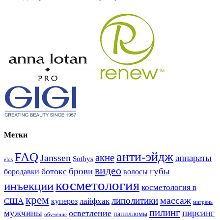
Метки
анти-эйдж
FAQ
акне
Janssen
аппараты
Sothys
elos
видео
брови
губы
ботокс
волосы
бородавки
косметология
инъекции
косметология в
крем
массаж
липолитики
США
лайфхак
купероз
мигрень
пилинг
мужчины
пирсинг
осветление
папилломы
обучение