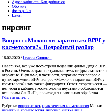
Адрес кабинета. Как добраться
Обо мне
Фото работ
Цены
пирсинг
Вопрос: «Можно ли заразиться ВИЧ у
косметолога?» Подробный разбор
18.02.2020
/
Leave a Comment
Наверняка, все уже посмотрели недавний фильм Дудя о ВИЧ
в России. Очень острая и актуальная тема, цифры статистики
огромные. В фильме, в частности, затрагивается вопрос о
путях заражения ВИЧ, вопрос «Можно ли заразиться ВИЧ у
косметолога?» там также фигурирует. Ответ: теоретически —
нет, если в кабинете косметологии неустанно соблюдаются
все нормы СанПиНа, происходит правильная обработка …
[Читать далее…]
Рубрика:
вопрос-ответ
,
практическая косметология
Метки:
инъекции
,
косметология
,
пирсинг
,
чистка лица