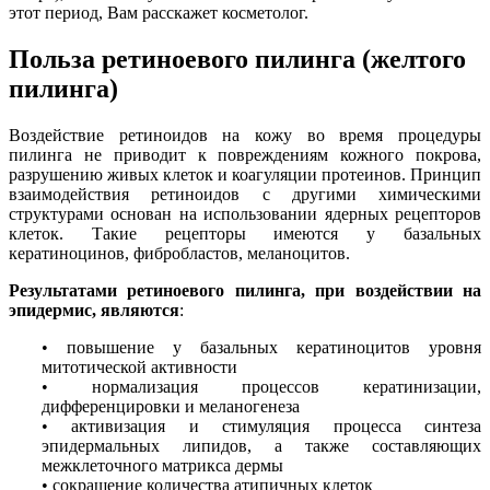
этот период, Вам расскажет косметолог.
Польза ретиноевого пилинга (желтого
пилинга)
Воздействие ретиноидов на кожу во время процедуры
пилинга не приводит к повреждениям кожного покрова,
разрушению живых клеток и коагуляции протеинов. Принцип
взаимодействия ретиноидов с другими химическими
структурами основан на использовании ядерных рецепторов
клеток. Такие рецепторы имеются у базальных
кератиноцинов, фибробластов, меланоцитов.
Результатами ретиноевого пилинга, при воздействии на
эпидермис, являются
:
• повышение у базальных кератиноцитов уровня
митотической активности
• нормализация процессов кератинизации,
дифференцировки и меланогенеза
• активизация и стимуляция процесса синтеза
эпидермальных липидов, а также составляющих
межклеточного матрикса дермы
• сокращение количества атипичных клеток