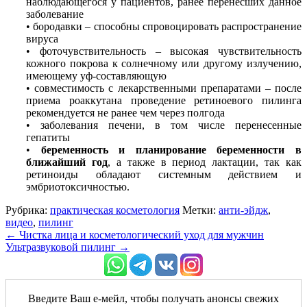
наблюдающегося у пациентов, ранее перенесших данное
заболевание
• бородавки – способны спровоцировать распространение
вируса
• фоточувствительность – высокая чувствительность
кожного покрова к солнечному или другому излучению,
имеющему уф-составляющую
• совместимость с лекарственными препаратами – после
приема роаккутана проведение ретиноевого пилинга
рекомендуется не ранее чем через полгода
• заболевания печени, в том числе перенесенные
гепатиты
•
беременность и планирование беременности в
ближайший год
, а также в период лактации, так как
ретиноиды обладают системным действием и
эмбриотоксичностью.
Рубрика:
практическая косметология
Метки:
анти-эйдж
,
видео
,
пилинг
←
Чистка лица и косметологический уход для мужчин
Ультразвуковой пилинг
→
Введите Ваш е-мейл, чтобы получать анонсы свежих