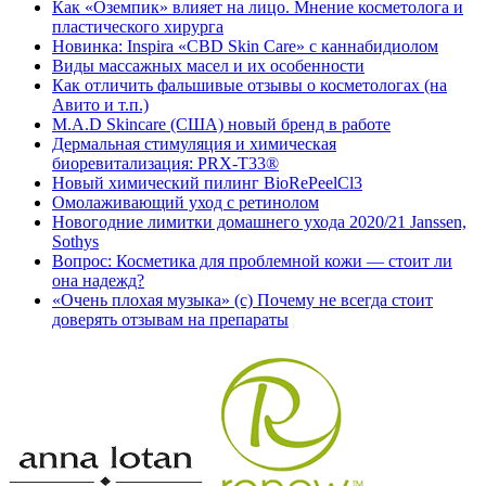
Как «Оземпик» влияет на лицо. Мнение косметолога и
пластического хирурга
Новинка: Inspira «CBD Skin Care» с каннабидиолом
Виды массажных масел и их особенности
Как отличить фальшивые отзывы о косметологах (на
Авито и т.п.)
M.A.D Skincare (США) новый бренд в работе
Дермальная стимуляция и химическая
биоревитализация: PRX-T33®
Новый химический пилинг BioRePeelCl3
Омолаживающий уход с ретинолом
Новогодние лимитки домашнего ухода 2020/21 Janssen,
Sothys
Вопрос: Косметика для проблемной кожи — стоит ли
она надежд?
«Очень плохая музыка» (с) Почему не всегда стоит
доверять отзывам на препараты