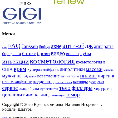
Метки
анти-эйдж
FAQ
акне
Janssen
аппараты
Sothys
elos
видео
брови
губы
ботокс
волосы
бородавки
косметология
инъекции
косметология в
крем
массаж
липолитики
США
лайфхак
купероз
мигрень
пилинг
мужчины
пирсинг
осветление
папилломы
обучение
подделки
плазмолифтинг
ресницы
руки
сайт
путешествия
тело
сервис
филлеры
спа
хирургия
солярий
суплементы
юмор
целлюлит
чистка лица
эпиляция
Copyright © 2026 Врач-косметолог Наталия Игоревна г.
Рошаль, Шатура.