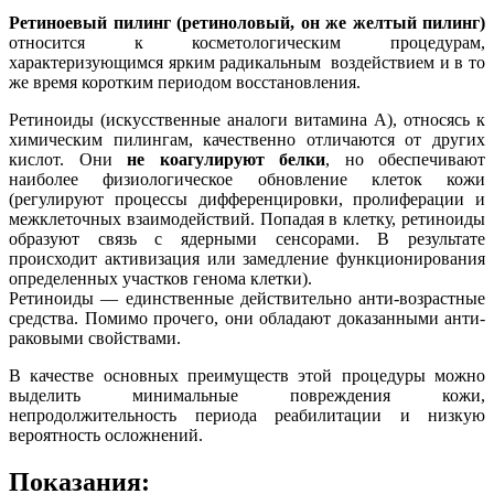
Ретиноевый пилинг (ретиноловый, он же желтый пилинг)
относится к косметологическим процедурам,
характеризующимся ярким радикальным воздействием и в то
же время коротким периодом восстановления.
Ретиноиды (искусственные аналоги витамина A), относясь к
химическим пилингам, качественно отличаются от других
кислот. Они
не коагулируют белки
, но обеспечивают
наиболее физиологическое обновление клеток кожи
(регулируют процессы дифференцировки, пролиферации и
межклеточных взаимодействий. Попадая в клетку, ретиноиды
образуют связь с ядерными сенсорами. В результате
происходит активизация или замедление функционирования
определенных участков генома клетки).
Ретиноиды — единственные действительно анти-возрастные
средства. Помимо прочего, они обладают доказанными анти-
раковыми свойствами.
В качестве основных преимуществ этой процедуры можно
выделить минимальные повреждения кожи,
непродолжительность периода реабилитации и низкую
вероятность осложнений.
Показания: