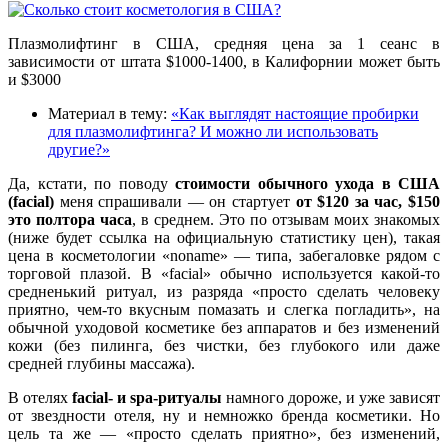
Плазмолифтинг в США, средняя цена за 1 сеанс в
зависимости от штата $1000-1400, в Калифорнии может быть
и $3000
Материал в тему:
«Как выглядят настоящие пробирки
для плазмолифтинга? И можно ли использовать
другие?»
Да, кстати, по поводу
стоимости обычного ухода в США
(facial)
меня спрашивали — он стартует
от $120 за час, $150
это полтора часа
, в среднем. Это по отзывам моих знакомых
(ниже будет ссылка на официальную статистику цен), такая
цена в косметологии «noname» — типа, забегаловке рядом с
торговой плазой. В «facial» обычно используется какой-то
средненький ритуал, из разряда «просто сделать человеку
приятно, чем-то вкусным помазать и слегка погладить», на
обычной уходовой косметике без аппаратов и без изменений
кожи (без пилинга, без чистки, без глубокого или даже
средней глубины массажа).
В отелях
facial- и spa-ритуалы
намного дороже, и уже зависят
от звездности отеля, ну и немножко бренда косметики. Но
цель та же — «просто сделать приятно», без изменений,