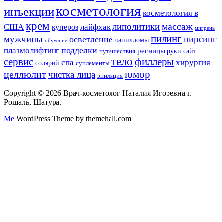
косметология
инъекции
косметология в
крем
массаж
липолитики
США
лайфхак
купероз
мигрень
пилинг
мужчины
пирсинг
осветление
папилломы
обучение
подделки
плазмолифтинг
ресницы
руки
сайт
путешествия
тело
сервис
филлеры
спа
хирургия
солярий
суплементы
юмор
целлюлит
чистка лица
эпиляция
Copyright © 2026 Врач-косметолог Наталия Игоревна г.
Рошаль, Шатура.
Me
WordPress Theme by themehall.com