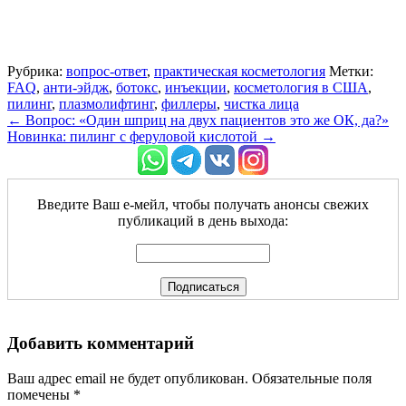
Рубрика:
вопрос-ответ
,
практическая косметология
Метки:
FAQ
,
анти-эйдж
,
ботокс
,
инъекции
,
косметология в США
,
пилинг
,
плазмолифтинг
,
филлеры
,
чистка лица
←
Вопрос: «Один шприц на двух пациентов это же ОК, да?»
Новинка: пилинг с феруловой кислотой
→
Введите Ваш е-мейл, чтобы получать анонсы свежих
публикаций в день выхода:
Добавить комментарий
Ваш адрес email не будет опубликован.
Обязательные поля
помечены
*