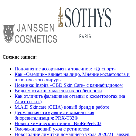
Свежие записи:
Пополнение ассортимента токсинов: «Диспорт»
Как «Оземпик» влияет на лицо. Мнение косметолога и
пластического хирурга
Новинка: Inspira «CBD Skin Care» с каннабидиолом
Виды массажных масел и их особенности
Как отличить фальшивые отзывы о косметологах (на
Авито и т.п.)
M.A.D Skincare (США) новый бренд в работе
Дермальная стимуляция и химическая
биоревитализация: PRX-T33®
Новый химический пилинг BioRePeelCl3
Омолаживающий уход с ретинолом
Новогодние лимитки домашнего ухода 2020/21 Janssen,