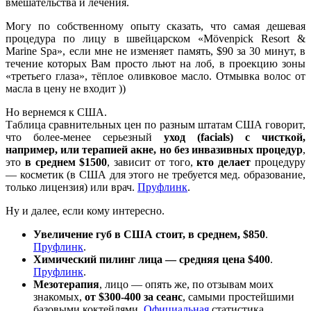
вмешательства и лечения.
Могу по собственному опыту сказать, что самая дешевая
процедура по лицу в швейцарском «Mövenpick Resort &
Marine Spa», если мне не изменяет память, $90 за 30 минут, в
течение которых Вам просто льют на лоб, в проекцию зоны
«третьего глаза», тёплое оливковое масло. Отмывка волос от
масла в цену не входит ))
Но вернемся к США.
Таблица сравнительных цен по разным штатам США говорит,
что более-менее серьезный
уход (facials) с чисткой,
например, или терапией акне, но без инвазивных процедур
,
это
в среднем $1500
, зависит от того,
кто делает
процедуру
— косметик (в США для этого не требуется мед. образование,
только лицензия) или врач.
Пруфлинк
.
Ну и далее, если кому интересно.
Увеличение губ в США стоит, в среднем, $850
.
Пруфлинк
.
Химический пилинг лица — средняя цена $400
.
Пруфлинк
.
Мезотерапия
, лицо — опять же, по отзывам моих
знакомых,
от $300-400 за сеанс
, самыми простейшими
базовыми коктейлями.
Официальная
статистика