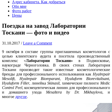
Адрес кабинета. Как добраться
Обо мне
Фото работ
Цены
Поездка на завод Лаборатории
Тоскани — фото и видео
31.10.2017
/
Leave a Comment
9 октября в составе группы приглашенных косметологов с
целью клиентского аудита я посетила производственный
комплекс «
Лаборатории Тоскани»
в Подмосковье,
наукограде Черноголовка. В своих стенах Лаборатория
Тоскани производит такие известные косметологические
бренды для профессионального использования как
Hyalrepair
Mesolift
,
Hyalrepair Bioreparant
,
Hyaluform Biorevitalisant
,
Hyaluform Filler
, линейка
Skinasil
, химические пилинги
Medic
Control Peel
, космецевтическая линию для профессионального
и домашнего ухода
Mesaltera by Dr. Mikhaylova
, и
многое
другое
.