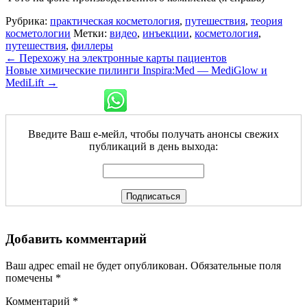
Рубрика:
практическая косметология
,
путешествия
,
теория
косметологии
Метки:
видео
,
инъекции
,
косметология
,
путешествия
,
филлеры
←
Перехожу на электронные карты пациентов
Новые химические пилинги Inspira:Med — MediGlow и
MediLift
→
Введите Ваш е-мейл, чтобы получать анонсы свежих
публикаций в день выхода:
Добавить комментарий
Ваш адрес email не будет опубликован.
Обязательные поля
помечены
*
Комментарий
*