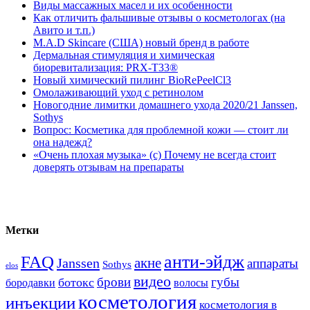
Виды массажных масел и их особенности
Как отличить фальшивые отзывы о косметологах (на
Авито и т.п.)
M.A.D Skincare (США) новый бренд в работе
Дермальная стимуляция и химическая
биоревитализация: PRX-T33®
Новый химический пилинг BioRePeelCl3
Омолаживающий уход с ретинолом
Новогодние лимитки домашнего ухода 2020/21 Janssen,
Sothys
Вопрос: Косметика для проблемной кожи — стоит ли
она надежд?
«Очень плохая музыка» (с) Почему не всегда стоит
доверять отзывам на препараты
Метки
анти-эйдж
FAQ
акне
Janssen
аппараты
Sothys
elos
видео
брови
губы
ботокс
волосы
бородавки
косметология
инъекции
косметология в