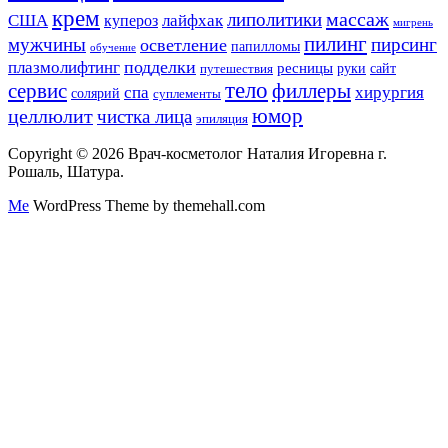
крем
массаж
липолитики
США
лайфхак
купероз
мигрень
пилинг
мужчины
пирсинг
осветление
папилломы
обучение
подделки
плазмолифтинг
ресницы
руки
сайт
путешествия
тело
сервис
филлеры
спа
хирургия
солярий
суплементы
юмор
целлюлит
чистка лица
эпиляция
Copyright © 2026 Врач-косметолог Наталия Игоревна г.
Рошаль, Шатура.
Me
WordPress Theme by themehall.com