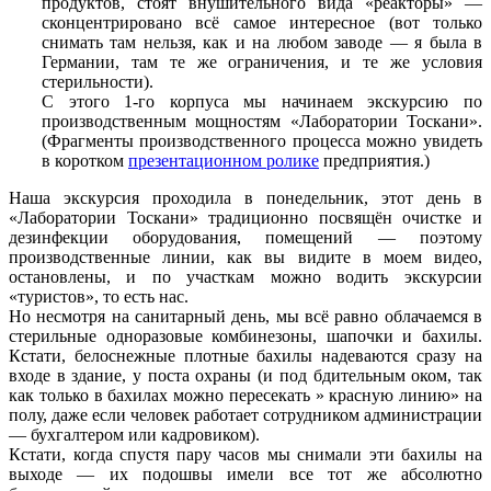
продуктов, стоят внушительного вида «реакторы» —
сконцентрировано всё самое интересное (вот только
снимать там нельзя, как и на любом заводе — я была в
Германии, там те же ограничения, и те же условия
стерильности).
С этого 1-го корпуса мы начинаем экскурсию по
производственным мощностям «Лаборатории Тоскани».
(Фрагменты производственного процесса можно увидеть
в коротком
презентационном ролике
предприятия.)
Наша экскурсия проходила в понедельник, этот день в
«Лаборатории Тоскани» традиционно посвящён очистке и
дезинфекции оборудования, помещений — поэтому
производственные линии, как вы видите в моем видео,
остановлены, и по участкам можно водить экскурсии
«туристов», то есть нас.
Но несмотря на санитарный день, мы всё равно облачаемся в
стерильные одноразовые комбинезоны, шапочки и бахилы.
Кстати, белоснежные плотные бахилы надеваются сразу на
входе в здание, у поста охраны (и под бдительным оком, так
как только в бахилах можно пересекать » красную линию» на
полу, даже если человек работает сотрудником администрации
— бухгалтером или кадровиком).
Кстати, когда спустя пару часов мы снимали эти бахилы на
выходе — их подошвы имели все тот же абсолютно