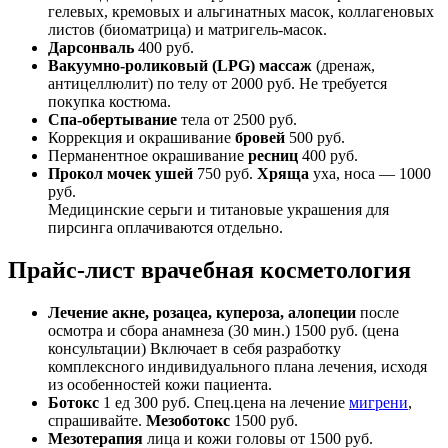
гелевых, кремовых и альгинатных масок, коллагеновых
листов (биоматрица) и матригель-масок.
Дарсонваль
400 руб.
Вакуумно-роликовый (LPG) массаж
(дренаж,
антицеллюлит) по телу от 2000 руб. Не требуется
покупка костюма.
Спа-обертывание
тела от 2500 руб.
Коррекция и окрашивание
бровей
500 руб.
Перманентное окрашивание
ресниц
400 руб.
Прокол мочек ушей
750 руб.
Хряща
уха, носа — 1000
руб.
Медицинские серьги и титановые украшения для
пирсинга оплачиваются отдельно.
Прайс-лист врачебная косметология
Лечение акне, розацеа, купероза, алопеции
после
осмотра и сбора анамнеза (30 мин.) 1500 руб. (цена
консультации) Включает в себя разработку
комплексного индивидуального плана лечения, исходя
из особенностей кожи пациента.
Ботокс
1 ед 300 руб. Спец.цена на лечение
мигрени
,
спрашивайте.
Мезоботокс
1500 руб.
Мезотерапия
лица и кожи головы от 1500 руб.