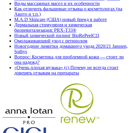
Виды массажных масел и их особенности
Как отличить фальшивые отзывы о косметологах (на
Авито и т.п.)
M.A.D Skincare (США) новый бренд в работе
Дермальная стимуляция и химическая
биоревитализация: PRX-T33®
Новый химический пилинг BioRePeelCl3
Омолаживающий уход с ретинолом
Новогодние лимитки домашнего ухода 2020/21 Janssen,
Sothys
Вопрос: Косметика для проблемной кожи — стоит ли
она надежд?
«Очень плохая музыка» (с) Почему не всегда стоит
доверять отзывам на препараты