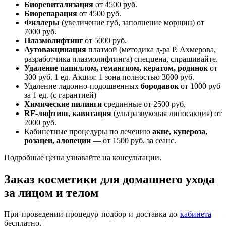
Биоревитализация
от 4500 руб.
Биорепарация
от 4500 руб.
Филлеры
(увеличение губ, заполнение морщин) от
7000 руб.
Плазмолифтинг
от 5000 руб.
Аутовакцинация
плазмой (методика д-ра Р. Ахмерова,
разработчика плазмолифтинга) спеццена, спрашивайте.
Удаление папиллом, гемангиом, кератом, родинок
от
300 руб. 1 ед. Акция: 1 зона полностью 3000 руб.
Удаление ладонно-подошвенных
бородавок
от 1000 руб
за 1 ед. (с гарантией)
Химические пилинги
срединные от 2500 руб.
RF-лифтинг, кавитация
(ультразвуковая липосакция) от
2000 руб.
Кабинетные процедуры по лечению
акне, купероза,
розацеи, алопеции
— от 1500 руб. за сеанс.
Подробные цены узнавайте на консультации.
Заказ косметики для домашнего ухода
за лицом и телом
При проведении процедур подбор и доставка до
кабинета
—
бесплатно.