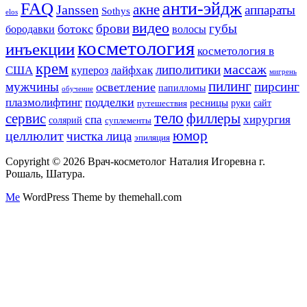
анти-эйдж
FAQ
акне
Janssen
аппараты
Sothys
elos
видео
брови
губы
ботокс
волосы
бородавки
косметология
инъекции
косметология в
крем
массаж
липолитики
США
лайфхак
купероз
мигрень
пилинг
мужчины
пирсинг
осветление
папилломы
обучение
подделки
плазмолифтинг
ресницы
руки
сайт
путешествия
тело
сервис
филлеры
спа
хирургия
солярий
суплементы
юмор
целлюлит
чистка лица
эпиляция
Copyright © 2026 Врач-косметолог Наталия Игоревна г.
Рошаль, Шатура.
Me
WordPress Theme by themehall.com