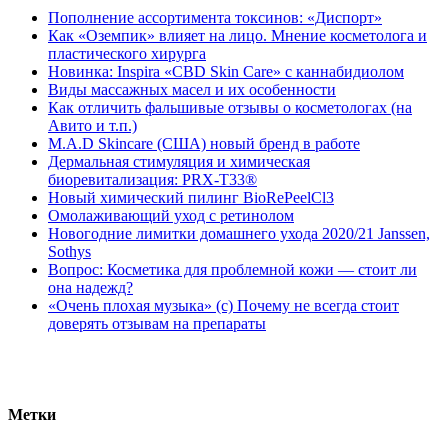
Пополнение ассортимента токсинов: «Диспорт»
Как «Оземпик» влияет на лицо. Мнение косметолога и
пластического хирурга
Новинка: Inspira «CBD Skin Care» с каннабидиолом
Виды массажных масел и их особенности
Как отличить фальшивые отзывы о косметологах (на
Авито и т.п.)
M.A.D Skincare (США) новый бренд в работе
Дермальная стимуляция и химическая
биоревитализация: PRX-T33®
Новый химический пилинг BioRePeelCl3
Омолаживающий уход с ретинолом
Новогодние лимитки домашнего ухода 2020/21 Janssen,
Sothys
Вопрос: Косметика для проблемной кожи — стоит ли
она надежд?
«Очень плохая музыка» (с) Почему не всегда стоит
доверять отзывам на препараты
Метки