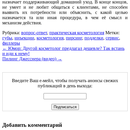
назначает поддерживающий домашний уход. В конце концов,
не умеет и не любит общаться с клиентами, не способен
выявить их потребности или объяснить, с какой целью
назначается та или иная процедура, в чем её смысл и
механизм действия.
Рубрика:
вопрос-ответ
,
практическая косметология
Метки:
губы
,
инъекции
,
косметология
,
пирсинг
,
подделки
,
сервис
,
филлеры
←
Юмор: Другой косметолог предлагал дешевле? Так встань
и иди к нему!
Пилинг Джесснера (видео)
→
Введите Ваш е-мейл, чтобы получать анонсы свежих
публикаций в день выхода:
Добавить комментарий