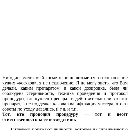
Ни один вменяемый косметолог не возьмется за исправление
чужих «косяков», я не исключение. Я не могу знать, что Вам
делали, каким препаратом, в какой дозировке, была ли
соблюдена стерильность, техника проведения и протокол
процедуры, где куплен препарат и действительно ли это тот
препарат, а не подделке, какова квалификация мастера, что за
советы по уходу давались, и т.д. и т.п.
Тот, кто проводил процедуру — тот и несёт
ответственность за её последствия.
Отдельно поражают личности, которые выспрашивают о