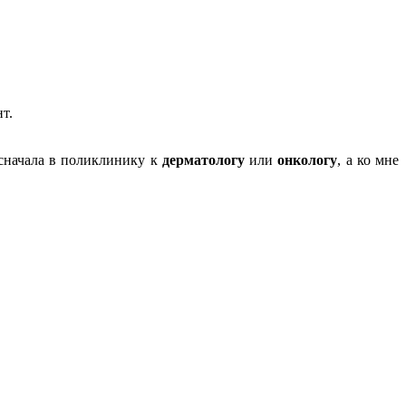
т.
 сначала в поликлинику к
дерматологу
или
онкологу
, а ко мне