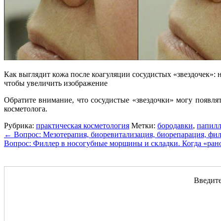
Как выглядит кожа после коагуляции сосудистых «звездочек»: 
чтобы увеличить изображение
Обратите внимание, что сосудистые «звездочки» могу появля
косметолога.
Рубрика:
практическая косметология
Метки:
бородавки
,
папил
←
Вопрос: Мезотерапия, биоревитализация, биорепарация, фи
Вопрос: Филлер в носогубные морщины и складки. Когда «рано
Введите