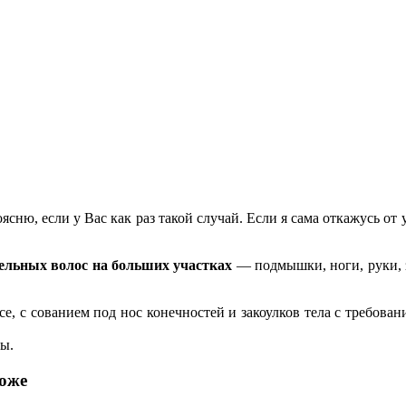
ясню, если у Вас как раз такой случай. Если я сама откажусь от
тельных волос на больших участках
— подмышки, ноги, руки, з
усе, с сованием под нос конечностей и закоулков тела с требован
пы.
коже