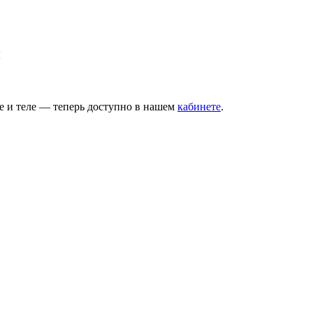
и
е и теле — теперь доступно в нашем
кабинете
.