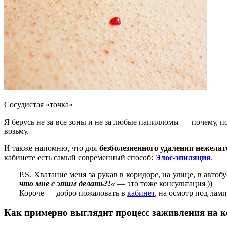
Сосудистая «точка»
Я берусь не за все зоны и не за любые папилломы — почему, по
возьму.
И также напомню, что для
безболезненного удаления нежела
кабинете есть самый современный способ:
Элос-эпиляция
.
P.S. Хватание меня за рукав в коридоре, на улице, в автоб
что мне с этим делать?!
«
— это тоже консультация ))
Короче — добро пожаловать в
кабинет
, на осмотр под лам
Как примерно выглядит процесс заживления на 