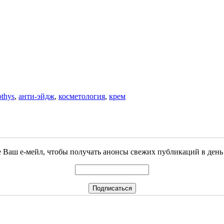
othys
,
анти-эйдж
,
косметология
,
крем
 Ваш е-мейл, чтобы получать анонсы свежих публикаций в день