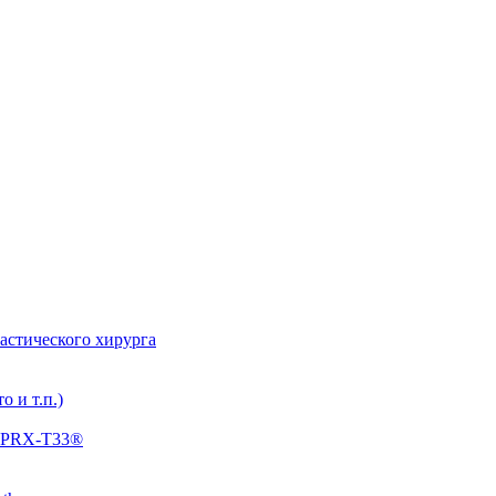
астического хирурга
 и т.п.)
: PRX-T33®